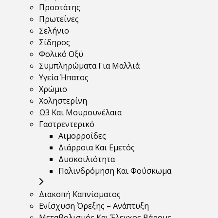
Προστάτης
Πρωτεΐνες
Σελήνιο
Σίδηρος
Φολικό Οξύ
Συμπληρώματα Για Μαλλιά
Υγεία Ήπατος
Χρώμιο
Χοληστερίνη
Ω3 Και Μουρουνέλαια
Γαστρεντερικό
Αιμορροΐδες
Διάρροια Και Εμετός
Δυσκοιλιότητα
Παλινδρόμηση Και Φούσκωμα
Διακοπή Καπνίσματος
Ενίσχυση Όρεξης – Ανάπτυξη
Μεταβολισμός Και Έλεγχος Βάρους