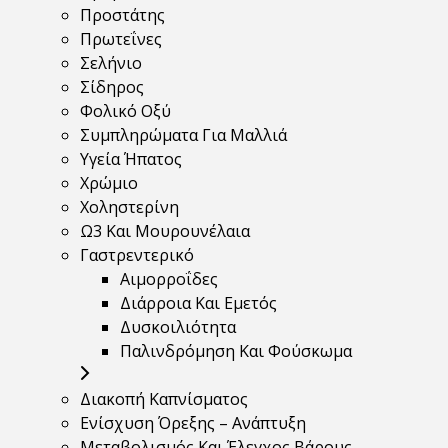
Προστάτης
Πρωτεΐνες
Σελήνιο
Σίδηρος
Φολικό Οξύ
Συμπληρώματα Για Μαλλιά
Υγεία Ήπατος
Χρώμιο
Χοληστερίνη
Ω3 Και Μουρουνέλαια
Γαστρεντερικό
Αιμορροΐδες
Διάρροια Και Εμετός
Δυσκοιλιότητα
Παλινδρόμηση Και Φούσκωμα
Διακοπή Καπνίσματος
Ενίσχυση Όρεξης – Ανάπτυξη
Μεταβολισμός Και Έλεγχος Βάρους