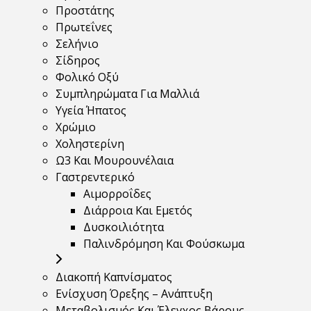
Προστάτης
Πρωτεΐνες
Σελήνιο
Σίδηρος
Φολικό Οξύ
Συμπληρώματα Για Μαλλιά
Υγεία Ήπατος
Χρώμιο
Χοληστερίνη
Ω3 Και Μουρουνέλαια
Γαστρεντερικό
Αιμορροΐδες
Διάρροια Και Εμετός
Δυσκοιλιότητα
Παλινδρόμηση Και Φούσκωμα
Διακοπή Καπνίσματος
Ενίσχυση Όρεξης – Ανάπτυξη
Μεταβολισμός Και Έλεγχος Βάρους