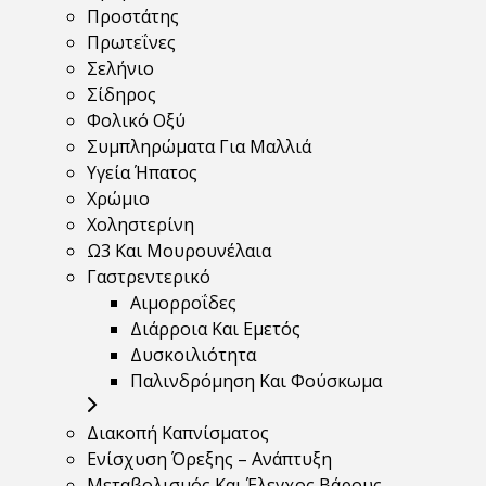
Προστάτης
Πρωτεΐνες
Σελήνιο
Σίδηρος
Φολικό Οξύ
Συμπληρώματα Για Μαλλιά
Υγεία Ήπατος
Χρώμιο
Χοληστερίνη
Ω3 Και Μουρουνέλαια
Γαστρεντερικό
Αιμορροΐδες
Διάρροια Και Εμετός
Δυσκοιλιότητα
Παλινδρόμηση Και Φούσκωμα
Διακοπή Καπνίσματος
Ενίσχυση Όρεξης – Ανάπτυξη
Μεταβολισμός Και Έλεγχος Βάρους