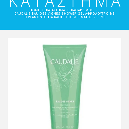
ΚΑΤΑΣΤΗΜΑ
HOME
ΚΑΤΑΣΤΗΜΑ
ΚΑΘΑΡΙΣΜΌΣ
CAUDALIE EAU DES VIGNES SHOWER GEL ΑΦΡΌΛΟΥΤΡΟ ΜΕ
ΠΕΡΓΑΜΌΝΤΟ ΓΙΑ ΚΆΘΕ ΤΎΠΟ ΔΈΡΜΑΤΟΣ 200 ML