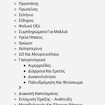
Προστάτης
Πρωτεΐνες
Σελήνιο
Σίδηρος
Φολικό Οξύ
Συμπληρώματα Για Μαλλιά
Υγεία Ήπατος
Χρώμιο
Χοληστερίνη
Ω3 Και Μουρουνέλαια
Γαστρεντερικό
Αιμορροΐδες
Διάρροια Και Εμετός
Δυσκοιλιότητα
Παλινδρόμηση Και Φούσκωμα
Διακοπή Καπνίσματος
Ενίσχυση Όρεξης – Ανάπτυξη
Μεταβολισμός Και Έλεγχος Βάρους