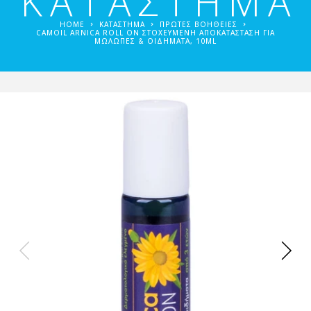
ΚΑΤΑΣΤΗΜΑ
HOME
ΚΑΤΑΣΤΗΜΑ
ΠΡΏΤΕΣ ΒΟΉΘΕΙΕΣ
CAMOIL ARNICA ROLL ON ΣΤΟΧΕΥΜΈΝΗ ΑΠΟΚΑΤΆΣΤΑΣΗ ΓΙΑ
ΜΏΛΩΠΕΣ & ΟΙΔΉΜΑΤΑ, 10ML