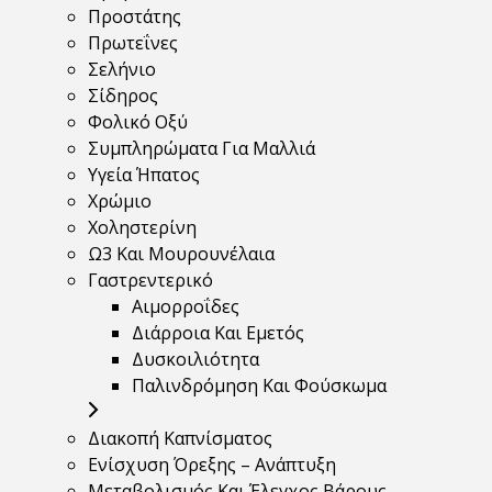
Προστάτης
Πρωτεΐνες
Σελήνιο
Σίδηρος
Φολικό Οξύ
Συμπληρώματα Για Μαλλιά
Υγεία Ήπατος
Χρώμιο
Χοληστερίνη
Ω3 Και Μουρουνέλαια
Γαστρεντερικό
Αιμορροΐδες
Διάρροια Και Εμετός
Δυσκοιλιότητα
Παλινδρόμηση Και Φούσκωμα
Διακοπή Καπνίσματος
Ενίσχυση Όρεξης – Ανάπτυξη
Μεταβολισμός Και Έλεγχος Βάρους