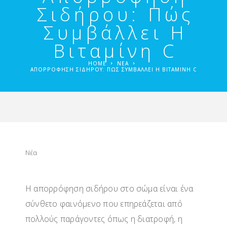
Σιδήρου: Πώς
Συμβάλλει Η
Βιταμίνη C
HOME
ΝΈΑ
ΑΠΟΡΡΌΦΗΣΗ ΣΙΔΉΡΟΥ: ΠΏΣ ΣΥΜΒΆΛΛΕΙ Η ΒΙΤΑΜΊΝΗ C
Νέα
Η απορρόφηση
σιδήρου
στο σώμα είναι ένα
σύνθετο φαινόμενο που επηρεάζεται από
πολλούς παράγοντες όπως η διατροφή, η