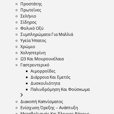
Προστάτης
Πρωτεΐνες
Σελήνιο
Σίδηρος
Φολικό Οξύ
Συμπληρώματα Για Μαλλιά
Υγεία Ήπατος
Χρώμιο
Χοληστερίνη
Ω3 Και Μουρουνέλαια
Γαστρεντερικό
Αιμορροΐδες
Διάρροια Και Εμετός
Δυσκοιλιότητα
Παλινδρόμηση Και Φούσκωμα
Διακοπή Καπνίσματος
Ενίσχυση Όρεξης – Ανάπτυξη
Μεταβολισμός Και Έλεγχος Βάρους