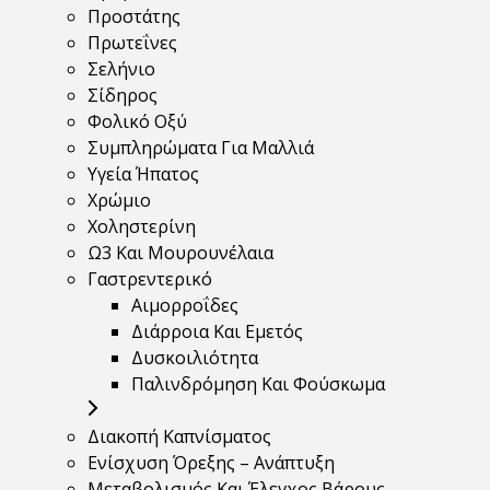
Προστάτης
Πρωτεΐνες
Σελήνιο
Σίδηρος
Φολικό Οξύ
Συμπληρώματα Για Μαλλιά
Υγεία Ήπατος
Χρώμιο
Χοληστερίνη
Ω3 Και Μουρουνέλαια
Γαστρεντερικό
Αιμορροΐδες
Διάρροια Και Εμετός
Δυσκοιλιότητα
Παλινδρόμηση Και Φούσκωμα
Διακοπή Καπνίσματος
Ενίσχυση Όρεξης – Ανάπτυξη
Μεταβολισμός Και Έλεγχος Βάρους