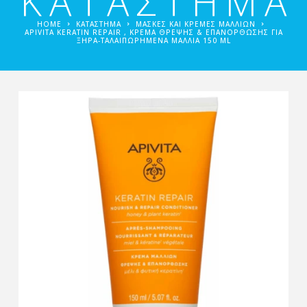
ΚΑΤΑΣΤΗΜΑ
HOME
ΚΑΤΑΣΤΗΜΑ
ΜΆΣΚΕΣ ΚΑΙ ΚΡΈΜΕΣ ΜΑΛΛΙΏΝ
APIVITA KERATIN REPAIR , ΚΡΈΜΑ ΘΡΈΨΗΣ & ΕΠΑΝΌΡΘΩΣΗΣ ΓΙΑ
ΞΗΡΆ-ΤΑΛΑΙΠΩΡΗΜΈΝΑ ΜΑΛΛΙΆ 150 ML