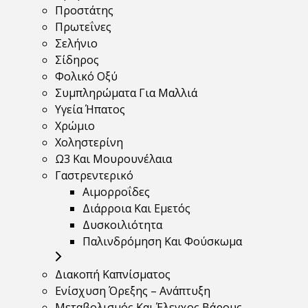
Προστάτης
Πρωτεΐνες
Σελήνιο
Σίδηρος
Φολικό Οξύ
Συμπληρώματα Για Μαλλιά
Υγεία Ήπατος
Χρώμιο
Χοληστερίνη
Ω3 Και Μουρουνέλαια
Γαστρεντερικό
Αιμορροΐδες
Διάρροια Και Εμετός
Δυσκοιλιότητα
Παλινδρόμηση Και Φούσκωμα
Διακοπή Καπνίσματος
Ενίσχυση Όρεξης – Ανάπτυξη
Μεταβολισμός Και Έλεγχος Βάρους