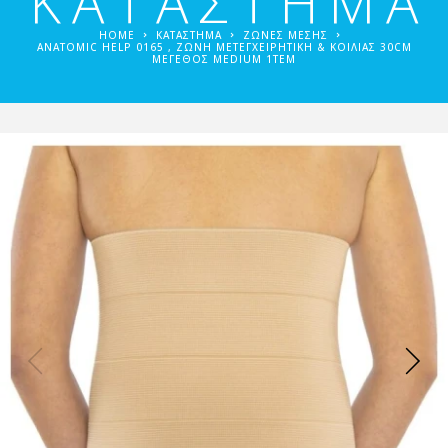
ΚΑΤΑΣΤΗΜΑ
HOME
ΚΑΤΑΣΤΗΜΑ
ΖΩΝΕΣ ΜΕΣΗΣ
ANATOMIC HELP 0165 , ΖΏΝΗ ΜΕΤΕΓΧΕΙΡΗΤΙΚΉ & ΚΟΙΛΊΑΣ 30CM
ΜΈΓΕΘΟΣ MEDIUM 1ΤΕΜ