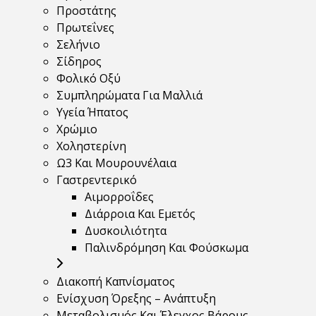
Προστάτης
Πρωτεΐνες
Σελήνιο
Σίδηρος
Φολικό Οξύ
Συμπληρώματα Για Μαλλιά
Υγεία Ήπατος
Χρώμιο
Χοληστερίνη
Ω3 Και Μουρουνέλαια
Γαστρεντερικό
Αιμορροΐδες
Διάρροια Και Εμετός
Δυσκοιλιότητα
Παλινδρόμηση Και Φούσκωμα
Διακοπή Καπνίσματος
Ενίσχυση Όρεξης – Ανάπτυξη
Μεταβολισμός Και Έλεγχος Βάρους