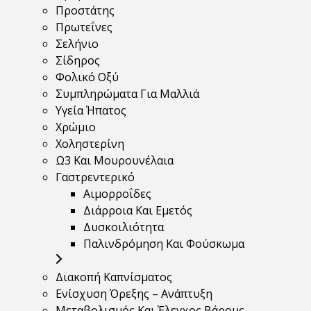
Προστάτης
Πρωτεΐνες
Σελήνιο
Σίδηρος
Φολικό Οξύ
Συμπληρώματα Για Μαλλιά
Υγεία Ήπατος
Χρώμιο
Χοληστερίνη
Ω3 Και Μουρουνέλαια
Γαστρεντερικό
Αιμορροΐδες
Διάρροια Και Εμετός
Δυσκοιλιότητα
Παλινδρόμηση Και Φούσκωμα
Διακοπή Καπνίσματος
Ενίσχυση Όρεξης – Ανάπτυξη
Μεταβολισμός Και Έλεγχος Βάρους