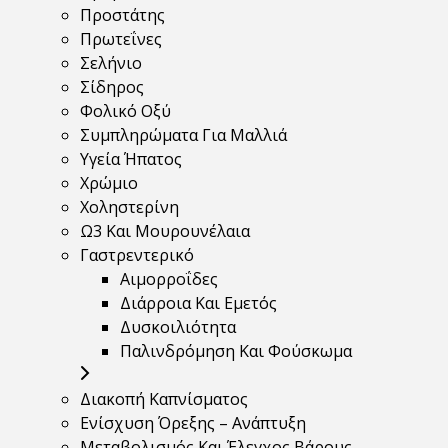
Προστάτης
Πρωτεΐνες
Σελήνιο
Σίδηρος
Φολικό Οξύ
Συμπληρώματα Για Μαλλιά
Υγεία Ήπατος
Χρώμιο
Χοληστερίνη
Ω3 Και Μουρουνέλαια
Γαστρεντερικό
Αιμορροΐδες
Διάρροια Και Εμετός
Δυσκοιλιότητα
Παλινδρόμηση Και Φούσκωμα
Διακοπή Καπνίσματος
Ενίσχυση Όρεξης – Ανάπτυξη
Μεταβολισμός Και Έλεγχος Βάρους