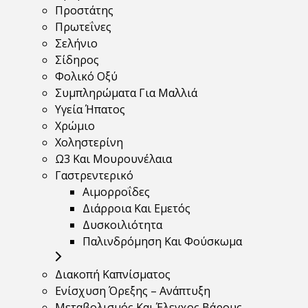
Προστάτης
Πρωτεΐνες
Σελήνιο
Σίδηρος
Φολικό Οξύ
Συμπληρώματα Για Μαλλιά
Υγεία Ήπατος
Χρώμιο
Χοληστερίνη
Ω3 Και Μουρουνέλαια
Γαστρεντερικό
Αιμορροΐδες
Διάρροια Και Εμετός
Δυσκοιλιότητα
Παλινδρόμηση Και Φούσκωμα
Διακοπή Καπνίσματος
Ενίσχυση Όρεξης – Ανάπτυξη
Μεταβολισμός Και Έλεγχος Βάρους