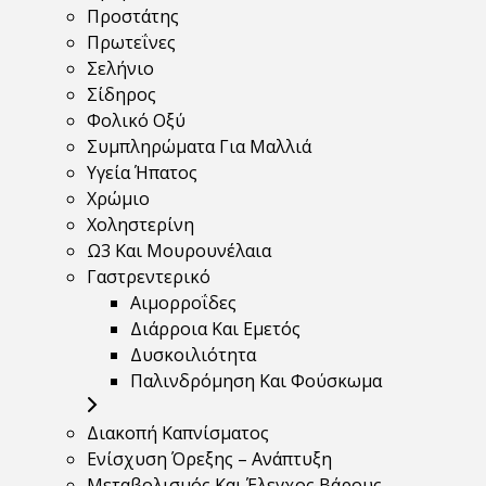
Προστάτης
Πρωτεΐνες
Σελήνιο
Σίδηρος
Φολικό Οξύ
Συμπληρώματα Για Μαλλιά
Υγεία Ήπατος
Χρώμιο
Χοληστερίνη
Ω3 Και Μουρουνέλαια
Γαστρεντερικό
Αιμορροΐδες
Διάρροια Και Εμετός
Δυσκοιλιότητα
Παλινδρόμηση Και Φούσκωμα
Διακοπή Καπνίσματος
Ενίσχυση Όρεξης – Ανάπτυξη
Μεταβολισμός Και Έλεγχος Βάρους