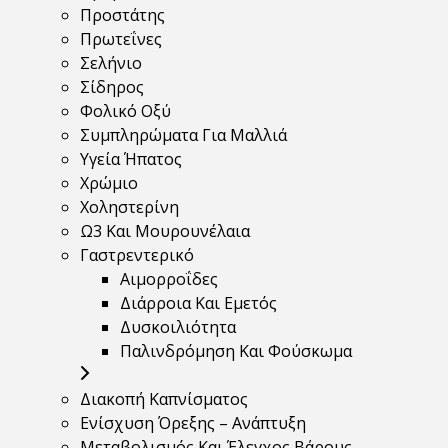
Προστάτης
Πρωτεΐνες
Σελήνιο
Σίδηρος
Φολικό Οξύ
Συμπληρώματα Για Μαλλιά
Υγεία Ήπατος
Χρώμιο
Χοληστερίνη
Ω3 Και Μουρουνέλαια
Γαστρεντερικό
Αιμορροΐδες
Διάρροια Και Εμετός
Δυσκοιλιότητα
Παλινδρόμηση Και Φούσκωμα
Διακοπή Καπνίσματος
Ενίσχυση Όρεξης – Ανάπτυξη
Μεταβολισμός Και Έλεγχος Βάρους