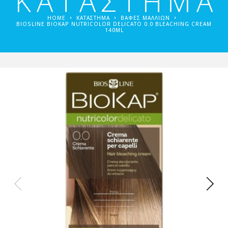
ΚΑΤΑΣΤΗΜΑ
HOME
ΚΑΤΑΣΤΗΜΑ
ΒΑΦΈΣ ΜΑΛΛΙΏΝ
BIOSLINE BIOKAP NUTRICOLOR DELICATO 0.0 BLEACHING CREAM
140ML