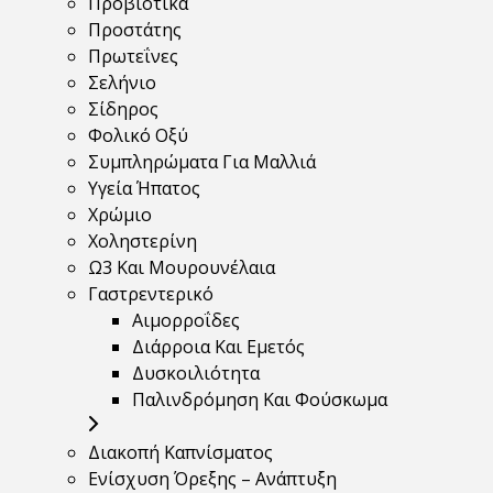
Προβιοτικά
Προστάτης
Πρωτεΐνες
Σελήνιο
Σίδηρος
Φολικό Οξύ
Συμπληρώματα Για Μαλλιά
Υγεία Ήπατος
Χρώμιο
Χοληστερίνη
Ω3 Και Μουρουνέλαια
Γαστρεντερικό
Αιμορροΐδες
Διάρροια Και Εμετός
Δυσκοιλιότητα
Παλινδρόμηση Και Φούσκωμα
Διακοπή Καπνίσματος
Ενίσχυση Όρεξης – Ανάπτυξη