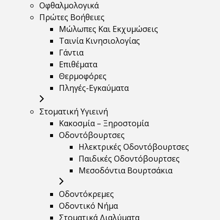
Οφθαλμολογικά
Πρώτες Βοήθειες
Μώλωπες Και Εκχυμώσεις
Ταινία Κινησιολογίας
Γάντια
Επιθέματα
Θερμοφόρες
Πληγές-Εγκαύματα
Στοματική Υγιεινή
Κακοσμία – Ξηροστομία
Οδοντόβουρτσες
Ηλεκτρικές Οδοντόβουρτσες
Παιδικές Οδοντόβουρτσες
Μεσοδόντια Βουρτσάκια
Οδοντόκρεμες
Οδοντικό Νήμα
Στοματικά Διαλύματα