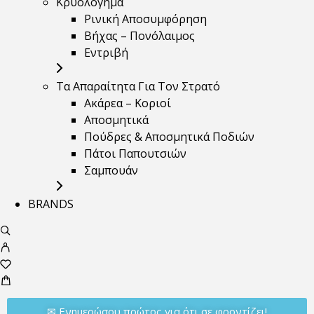
Κρυολόγημα
Ρινική Αποσυμφόρηση
Βήχας – Πονόλαιμος
Εντριβή
Τα Απαραίτητα Για Τον Στρατό
Ακάρεα – Κοριοί
Αποσμητικά
Πούδρες & Αποσμητικά Ποδιών
Πάτοι Παπουτσιών
Σαμπουάν
BRANDS
✉︎ Ενημερώσου πρώτος για ότι σε φροντίζει!